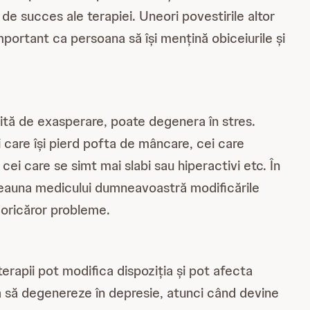
 de succes ale terapiei. Uneori povestirile altor
mportant ca persoana să își mențină obiceiurile și
oțită de exasperare, poate degenera în stres.
i care își pierd pofta de mâncare, cei care
ei care se simt mai slabi sau hiperactivi etc. În
totdeauna medicului dumneavoastră modificările
i oricăror probleme.
erapii pot modifica dispoziția și pot afecta
pla să degenereze în depresie, atunci când devine