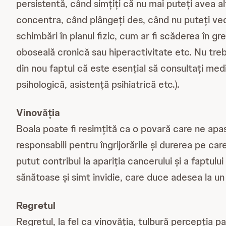
persistentă, când simțiți că nu mai puteți avea a
concentra, când plângeți des, când nu puteți ved
schimbări în planul fizic, cum ar fi scăderea în gr
oboseală cronică sau hiperactivitate etc. Nu tre
din nou faptul că este esențial să consultați medi
psihologică, asistență psihiatrică etc.).
Vinovăția
Boala poate fi resimțită ca o povară care ne apasă
responsabili pentru îngrijorările și durerea pe care
putut contribui la apariția cancerului și a faptu
sănătoase și simt invidie, care duce adesea la u
Regretul
Regretul, la fel ca vinovăția, tulbură percepția pa