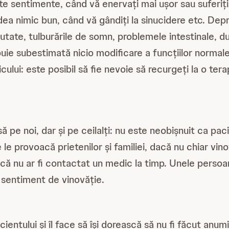
lte sentimente, când vă enervați mai ușor sau suferiți
ea nimic bun, când vă gândiți la sinucidere etc. Depr
eutate, tulburările de somn, problemele intestinale, du
buie subestimată nicio modificare a funcțiilor normal
cului: este posibil să fie nevoie să recurgeți la o ter
 pe noi, dar și pe ceilalți: nu este neobișnuit ca pac
 le provoacă prietenilor și familiei, dacă nu chiar vino
lui că nu ar fi contactat un medic la timp. Unele pers
n sentiment de vinovăție.
cientului și îl face să își dorească să nu fi făcut anu