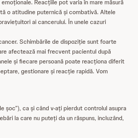
 și emoționale. Reacțiile pot varia în mare măsură
ptă o atitudine puternică și combativă. Altele
raviețuitori ai cancerului. În unele cazuri
u cancer. Schimbările de dispoziție sunt foarte
 care afectează mai frecvent pacientul după
nele și fiecare persoană poate reacționa diferit
eptare, gestionare și reacție rapidă. Vom
e șoc”), ca și când v-ați pierdut controlul asupra
ebări la care nu puteți da un răspuns, incluzând,