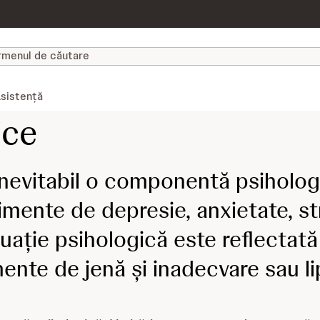
sistență
ice
inevitabil o componentă psiholog
mente de depresie, anxietate, str
uație psihologică este reflectată 
mente de jenă și inadecvare sau li