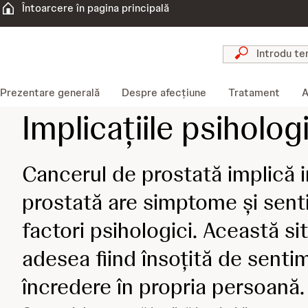
Întoarcere în pagina principală
Prezentare generală
Despre afecțiune
Tratament
A
Implicațiile psiholog
Cancerul de prostată implică 
prostată are simptome și senti
factori psihologici. Această sit
adesea fiind însoțită de senti
încredere în propria persoană.