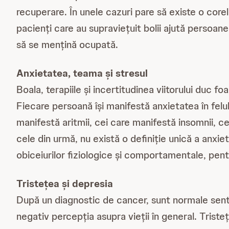
recuperare. În unele cazuri pare să existe o corela
pacienți care au supraviețuit bolii ajută persoane
să se mențină ocupată.
Anxietatea, teama și stresul
Boala, terapiile și incertitudinea viitorului duc 
Fiecare persoană își manifestă anxietatea în felu
manifestă aritmii, cei care manifestă insomnii, ce
cele din urmă, nu există o definiție unică a anxie
obiceiurilor fiziologice și comportamentale, pentr
Tristețea și depresia
După un diagnostic de cancer, sunt normale sentim
negativ percepția asupra vieții în general. Trist