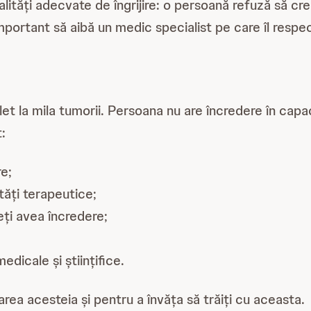
alități adecvate de îngrijire: o persoană refuză să cr
mportant să aibă un medic specialist pe care îl respect
let la mila tumorii. Persoana nu are încredere în cap
:
re;
ități terapeutice;
eți avea încredere;
edicale și științifice.
rea acesteia și pentru a învăța să trăiți cu aceasta.