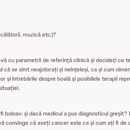
călătorii, muzică etc.)?
ți-vă cu parametrii de referință clinică și decideți ce
 că se simt neajutorați și neînțeleși, ca și cum nimen
r și întrebările despre boală și posibilele terapii rep
ituației.
fi bolnav: și dacă medicul a pus diagnosticul greșit?
vă convinge că aveți cancer este ca și cum ați fi de a