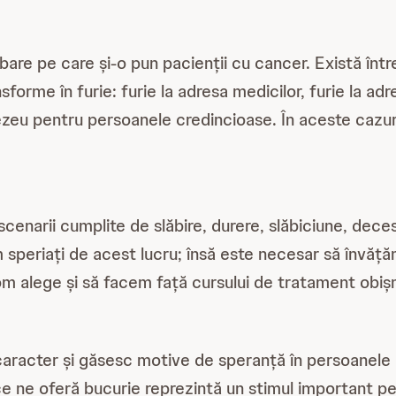
re pe care și-o pun pacienții cu cancer. Există într
forme în furie: furie la adresa medicilor, furie la adre
nezeu pentru persoanele credincioase. În aceste cazur
enarii cumplite de slăbire, durere, slăbiciune, deces.
im speriați de acest lucru; însă este necesar să învă
om alege și să facem față cursului de tratament obișn
racter și găsesc motive de speranță în persoanele din
 ne oferă bucurie reprezintă un stimul important pent