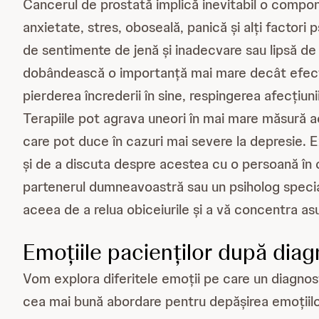
Cancerul de prostată implică inevitabil o compo
anxietate, stres, oboseală, panică și alți factori 
de sentimente de jenă și inadecvare sau lipsă de 
dobândească o importanță mai mare decât efectel
pierderea încrederii în sine, respingerea afecțiunii
Terapiile pot agrava uneori în mai mare măsură ace
care pot duce în cazuri mai severe la depresie. 
și de a discuta despre acestea cu o persoană în c
partenerul dumneavoastră sau un psiholog specia
aceea de a relua obiceiurile și a vă concentra asu
Emoțiile pacienților după diag
Vom explora diferitele emoții pe care un diagnost
cea mai bună abordare pentru depășirea emoțiilor