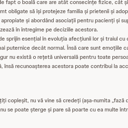
te de fapt o boală care are atât consecințe fizice, cât
 obligate să își protejeze familia și prietenii și ado
 apropiate și abordând asociații pentru pacienți și sup
azează în întregime pe deciziile acestora.
sprijin esențial în evoluția afecțiunii lor și traiul c
 mai puternice decât normal. Însă care sunt emoțiile
gur nu există o rețetă universală pentru toate persoa
ă, însă recunoașterea acestora poate contribui la acc
ți copleșit, nu vă vine să credeți (așa-numita „fază d
 nu se poate șterge și pare să poarte cu ea multe într