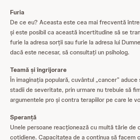
Furia
De ce eu? Aceasta este cea mai frecventă întreba
și este posibil ca această incertitudine să se trans
furie la adresa sorții sau furie la adresa lui Dum
dacă este necesar, să consultați un psiholog.
Teamă și îngrijorare
În imaginația populară, cuvântul „cancer” aduce sc
stadii de severitate, prin urmare nu trebuie să f
argumentele pro și contra terapiilor pe care le v
Speranță
Unele persoane reacționează cu multă tărie de ca
cotidiene. Capacitatea de a continua să facem ce