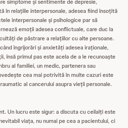
are simptome și sentimente de depresie,
ă în relațiile interpersonale, adesea fiind însoțită
tele interpersonale și psihologice par să
rnează emoții adesea conflictuale, care duc la
cultăți de păstrare a relațiilor cu alte persoane.
ând îngrijorări și anxietăți adesea iraționale,
i, însă primul pas este acela de a le recunoaște
bru al familiei, un medic, partenera sau
vedește cea mai potrivită în multe cazuri este
traumatic al cancerului asupra vieții personale.
. Un lucru este sigur: a discuta cu ceilalți este
vitabil viața, nu numai pe cea a pacientului, ci