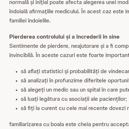
normală și inițial poate afecta alegerea unei mod
îndoială afirmațiile medicului. În acest caz este i
familiei îndoielile.
Pierderea controlului și a încrederii în sine
Sentimente de pierdere, neajutorare și a fi comp
invincibilă. În aceste cazuri este foarte important
să aflați statistici și probabilități de vindeca
să analizați în profunzime diferitele oportun
să alegeți un medic sau un spital în care put
să luați legătura cu asociații ale pacienților;
să fiți la curent cu cele mai recente dovezi m
familiarizarea cu boala este cheia pentru accepta