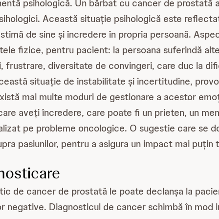
nentă psihologică. Un bărbat cu cancer de prostată 
psihologici. Această situație psihologică este reflectat
stimă de sine și încredere în propria persoană. Aspec
e fizice, pentru pacient: la persoana suferindă alte
, frustrare, diversitate de convingeri, care duc la difi
astă situație de instabilitate și incertitudine, provoc
Există mai multe moduri de gestionare a acestor emoți
are aveți încredere, care poate fi un prieten, un mem
lizat pe probleme oncologice. O sugestie care se do
pra pasiunilor, pentru a asigura un impact mai puțin 
nosticare
ic de cancer de prostată le poate declanșa la pacient
 negative. Diagnosticul de cancer schimbă în mod ine