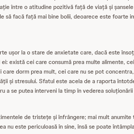
ție între o atitudine pozitivă față de viață și șansele
le să facă față mai bine bolii, deoarece este foarte i
foarte ușor la o stare de anxietate care, dacă este îns
l ei: există cei care consumă prea multe alimente, ce
i care dorm prea mult, cei care nu se pot concentra, c
tății și stresului. Sfatul este acela de a raporta în
u a se putea interveni la timp în vederea soluționări
entele de tristețe și înfrângere; mai mult anumite t
ețea nu este periculoasă în sine, însă se poate întâm