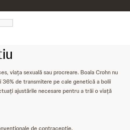
tiu
es, viața sexuală sau procreare. Boala Crohn nu
0 și 36% de transmitere pe cale genetică a bolii
uați ajustările necesare pentru a trăi o viață
 convenționale de contracepție.