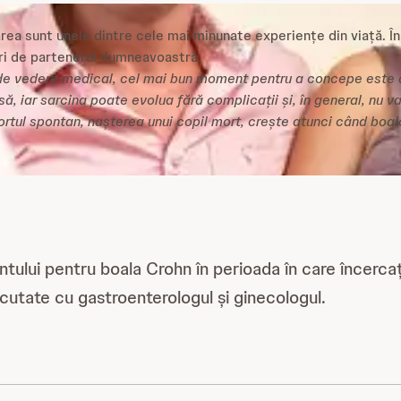
area sunt unele dintre cele mai minunate experiențe din viață. În
uri de partenerul dumneavoastră.
de vedere medical, cel mai bun moment pentru a concepe este a
să, iar sarcina poate evolua fără complicații și, în general, nu v
vortul spontan, nașterea unui copil mort, crește atunci când boa
tului pentru boala Crohn în perioada în care încerca
scutate cu gastroenterologul și ginecologul.