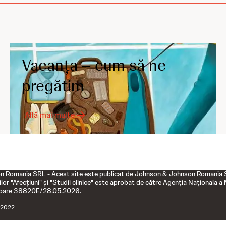
Vacanța – cum să ne
pregătim
Află mai multe
 Romania SRL - Acest site este publicat de Johnson & Johnson Romania SRL
ilor "Afecțiuni" și "Studii clinice" este aprobat de către Agenția Naționala
obare 38820E/28.05.2026.
, 2022