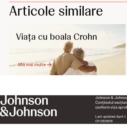
Articole similare
Viața cu boala Crohn
Află mai multe
Johnson & Johnson
Conținutul secțiun
conform viza apr
Last updated
April 1
CP-292908