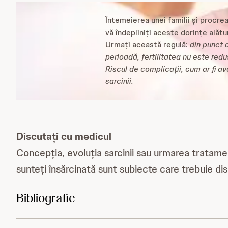
Întemeierea unei familii și procre
vă îndepliniți aceste dorințe alăt
Urmați această regulă:
din punct 
perioadă, fertilitatea nu este redu
Riscul de complicații, cum ar fi a
sarcinii.
Discutați cu medicul
Concepția, evoluția sarcinii sau urmarea tratamen
sunteți însărcinată sunt subiecte care trebuie di
Bibliografie