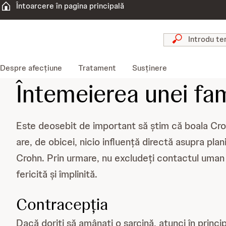
Întoarcere în pagina principală
Despre afecțiune
Tratament
Susținere
Întemeierea unei fami
Este deosebit de important să știm că boala Croh
are, de obicei, nicio influență directă asupra plani
Crohn. Prin urmare, nu excludeți contactul uman s
fericită și împlinită.
Contracepția
Dacă doriți să amânați o sarcină, atunci în princ