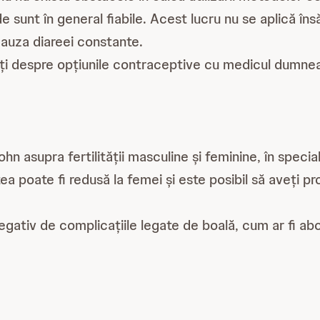
 sunt în general fiabile. Acest lucru nu se aplică îns
 cauza diareei constante.
ați despre opțiunile contraceptive cu medicul dumneav
n asupra fertilității masculine și feminine, în specia
tea poate fi redusă la femei și este posibil să aveți 
egativ de complicațiile legate de boală, cum ar fi abces