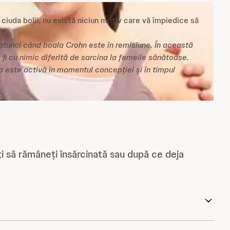
 ciuda bolii, nu există niciun motiv care vă împiedice să
tunci când boala Crohn este în remisiune. În această
a fi cu nimic diferită de sarcina la femeile sănătoase.
la este activă în momentul concepției și în timpul
ți să rămâneți însărcinată sau după ce deja