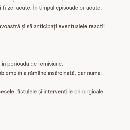
ă fazei acute. În timpul episoadelor acute,
oastră și să anticipați eventualele reacții
l în perioada de remisiune.
probleme în a rămâne însărcinată, dar numai
ele, fistulele și intervențiile chirurgicale.