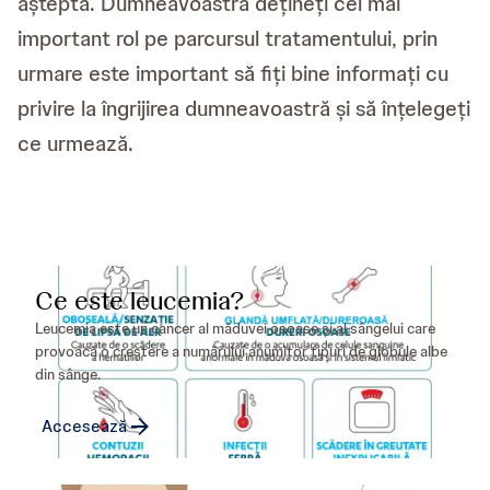
aștepta. Dumneavoastră dețineți cel mai
important rol pe parcursul tratamentului, prin
urmare este important să fiți bine informați cu
privire la îngrijirea dumneavoastră și să înțelegeți
ce urmează.
Ce este leucemia?
Leucemia este un cancer al măduvei osoase și al sângelui care
provoacă o creștere a numărului anumitor tipuri de globule albe
din sânge.
Accesează