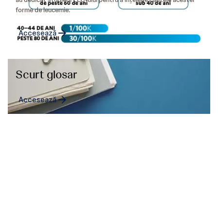
forme de leucemie.
Accesează
Scurt glosar
Accesează