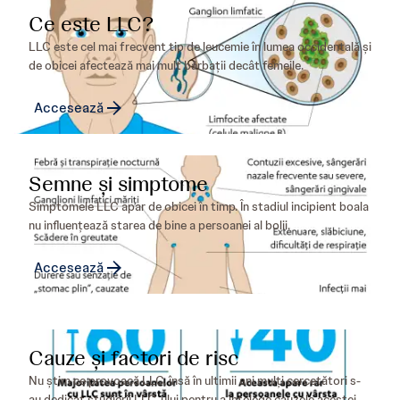
Ce este LLC?
LLC este cel mai frecvent tip de leucemie în lumea occidentală și
de obicei afectează mai mult bărbații decât femeile.
Accesează
Semne și simptome
Simptomele LLC apar de obicei în timp. În stadiul incipient boala
nu influenţează starea de bine a persoanei al bolii.
Accesează
Cauze și factori de risc
Nu știm ce provoacă LLC, însă în ultimii ani mulți cercetători s-
au dedicat studierii LLC-ului pentru a înțelege cauzele acestei