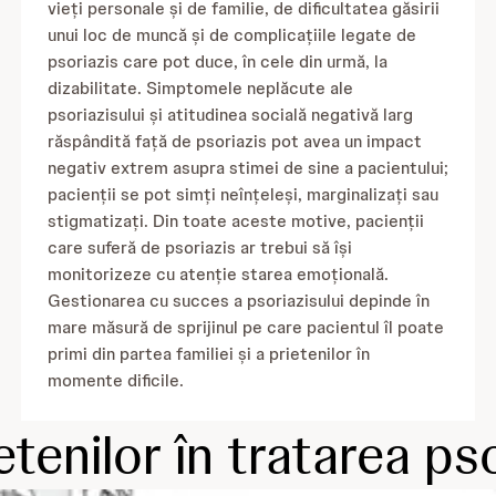
vieți personale și de familie, de dificultatea găsirii
unui loc de muncă și de complicațiile legate de
psoriazis care pot duce, în cele din urmă, la
dizabilitate. Simptomele neplăcute ale
psoriazisului și atitudinea socială negativă larg
răspândită față de psoriazis pot avea un impact
negativ extrem asupra stimei de sine a pacientului;
pacienții se pot simți neînțeleși, marginalizați sau
stigmatizați. Din toate aceste motive, pacienții
care suferă de psoriazis ar trebui să își
monitorizeze cu atenție starea emoțională.
Gestionarea cu succes a psoriazisului depinde în
mare măsură de sprijinul pe care pacientul îl poate
primi din partea familiei și a prietenilor în
momente dificile.
ietenilor în tratarea ps