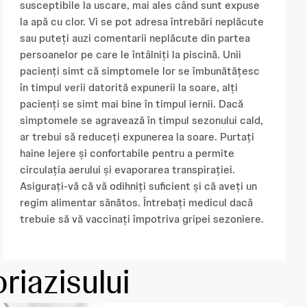
susceptibile la uscare, mai ales când sunt expuse
la apă cu clor. Vi se pot adresa întrebări neplăcute
sau puteți auzi comentarii neplăcute din partea
persoanelor pe care le întâlniți la piscină. Unii
pacienți simt că simptomele lor se îmbunătățesc
în timpul verii datorită expunerii la soare, alți
pacienți se simt mai bine în timpul iernii. Dacă
simptomele se agravează în timpul sezonului cald,
ar trebui să reduceți expunerea la soare. Purtați
haine lejere și confortabile pentru a permite
circulația aerului și evaporarea transpirației.
Asigurați-vă că vă odihniți suficient și că aveți un
regim alimentar sănătos. Întrebați medicul dacă
trebuie să vă vaccinați împotriva gripei sezoniere.
oriazisului