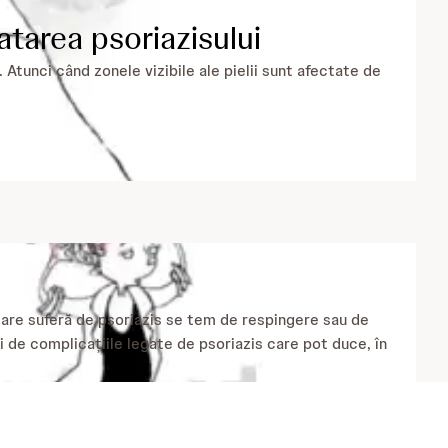
tratarea psoriazisului
Atunci când zonele vizibile ale pielii sunt afectate de
care suferă de psoriazis se tem de respingere sau de
 și de complicațiile legate de psoriazis care pot duce, în