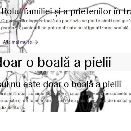
Rolul familiei și a prietenilor în 
O persoană diagnosticată cu psoriazis se poate simți nesigură. 
psoriazis, pacienții se pot confrunta cu stigmatizarea socială.
Află mai multe
oar o boală a pielii
ul nu este doar o boală a pielii
eprezintă doar scuame solzoase și uscate pe piele; persoanele 
personale și de familie, de dificultatea găsirii unui loc de muncă
 dizabilitate.