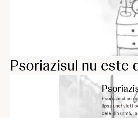
Psoriazisul nu este d
Psoriazis
Psoriazisul nu r
lipsa unei vieți 
cele din urmă, la
Află mai multe