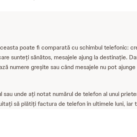
 aceasta poate fi comparată cu schimbul telefonic: cre
n care sunteți sănătos, mesajele ajung la destinație.
ează numere greșite sau când mesajele nu pot ajunge l
onul sau unde ați notat numărul de telefon al unui prie
itați să plătiți factura de telefon în ultimele luni, 
icațiilor și apariția unei recăderi.
E