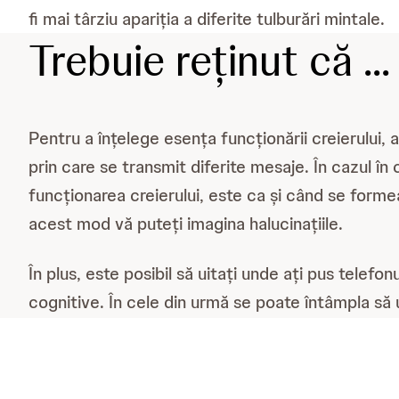
fi mai târziu apariția a diferite tulburări mintale.
Trebuie reținut că ...
Pentru a înțelege esența funcționării creierului,
prin care se transmit diferite mesaje. În cazul î
funcționarea creierului, este ca și când se form
acest mod vă puteți imagina halucinațiile.
În plus, este posibil să uitați unde ați pus telef
cognitive. În cele din urmă se poate întâmpla să u
ar fi o metaforă pentru încetarea administrării med
ARTICOLE SIMILAR