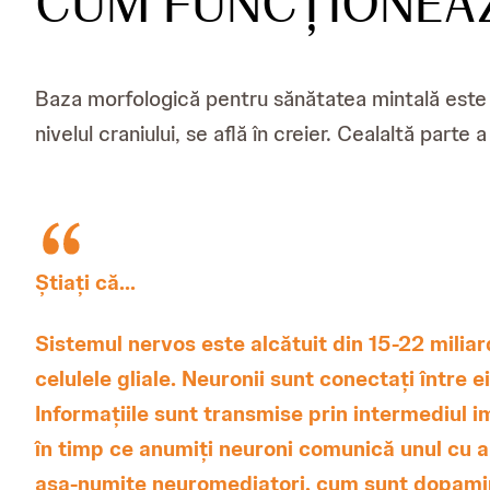
CUM FUNCȚIONEAZ
Baza morfologică pentru sănătatea mintală este f
nivelul craniului, se află în creier. Cealaltă part
Știați că...
Sistemul nervos este alcătuit din 15-22 miliard
celulele gliale. Neuronii sunt conectați între 
Informațiile sunt transmise prin intermediul i
în timp ce anumiți neuroni comunică unul cu al
așa-numite neuromediatori, cum sunt dopamina