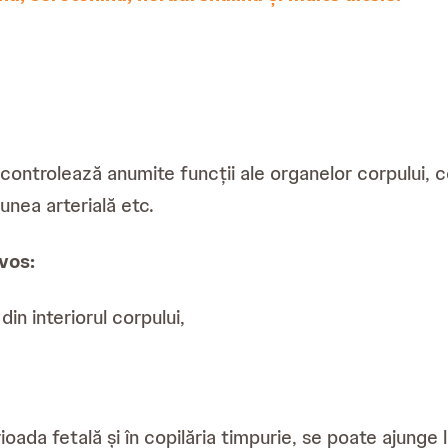
ontrolează anumite funcții ale organelor corpului, co
unea arterială etc.
rvos:
din interiorul corpului,
rioada fetală și în copilăria timpurie, se poate ajunge