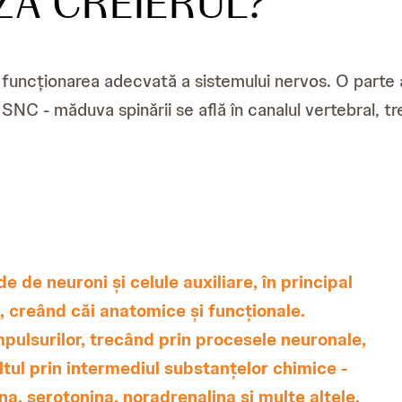
Ă CREIERUL?
uncționarea adecvată a sistemului nervos. O parte a 
e a SNC - măduva spinării se află în canalul vertebral,
e de neuroni și celule auxiliare, în principal
ei, creând căi anatomice și funcționale.
mpulsurilor, trecând prin procesele neuronale,
tul prin intermediul substanțelor chimice -
, serotonina, noradrenalina și multe altele.