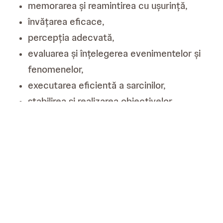
memorarea și reamintirea cu ușurință,
învățarea eficace,
percepția adecvată,
evaluarea și înțelegerea evenimentelor și
fenomenelor,
executarea eficientă a sarcinilor,
stabilirea și realizarea obiectivelor,
rezolvarea problemelor dificile,
participarea la viața din comunitatea
noastră.
ARTICOLE SIMILARE