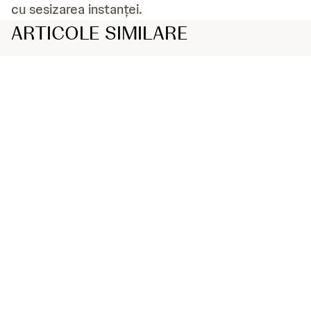
cu sesizarea instanței.
ARTICOLE SIMILARE
Schizofrenia și psihoza
Psihoza este o afecțiune în care o persoană psihotică
experimentează lumea într-un mod specific, anormal, care nu
reflectă realitatea. Schizofrenia sau mai degrabă o serie de
psihoze schizofrenice, este un termen care descrie mai multe
psihoze diferite, cu diferite reprezentări și evoluții.
Accesează
Recăderile schizofreniei
Schizofrenia este o boală cronică. Riscul de recădere este