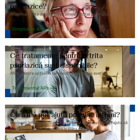
psoriazice?
Aflați mai multe despre simptomele artritei psoriazice
Simptome APs
Ce tratamente pentru artrita
psoriazică sunt disponibile?
Aflați despre opțiunile terapeutice pe care le aveți
Tratamentul APs
Cum mă pot ajuta pe mine însumi?
Explorați informații cu privire la modul în care vă puteți ajuta să
gestionați artrita psoriazică în viața de zi cu zi