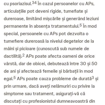
3
4
cu psoriazisul.
În cazul persoanelor cu APs,
articulațiile pot deveni rigide, tumefiate și
dureroase, limitând mișcările și generând leziuni
5
permanente în absența tratamentului.
În mod
special, persoanele cu APs pot dezvolta o
tumefiere dureroasă la nivelul degetelor de la
mâini și picioare (cunoscută sub numele de
2
dactilită).
APs poate afecta oameni de orice
vârstă, dar de obicei, debutează între 30 și 50
de ani și afectează femeile și bărbații în mod
5
3
egal.
APs poate cauza probleme de durată
și
prin urmare, dacă aveți nelămuriri cu privire la
simptome sau tratament, asigurați-vă că
discutați cu profesionistul dumneavoastră din