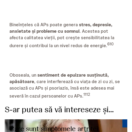
Bineînțeles că APs poate genera
stres, depresie,
anxietate și probleme cu somnul
. Acestea pot
afecta calitatea vieții, pot crește sensibilitatea la
6
10
durere și contribui la un nivel redus de energie.
Oboseala, un
sentiment de epuizare susținută,
apăsătoare
, care interferează cu viața de zi cu zi, se
asociază cu APs și psoriazis, însă este adesea mai
11
12
severă în cazul persoanelor cu APs.
S-ar putea să vă intereseze și...
Care sunt simptomele artritei