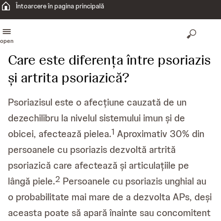
Întoarcere în pagina principală
open
Care este diferența între psoriazis
și artrita psoriazică?
Psoriazisul este o afecțiune cauzată de un
dezechilibru la nivelul sistemului imun și de
1
obicei, afectează pielea.
Aproximativ 30% din
persoanele cu psoriazis dezvoltă artrită
psoriazică care afectează și articulațiile pe
2
lângă piele.
Persoanele cu psoriazis unghial au
o probabilitate mai mare de a dezvolta APs, deși
aceasta poate să apară înainte sau concomitent