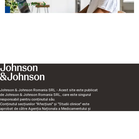
Viața cu APs
Johnson & Johnson Romania SRL - Acest site este publicat
de Johnson & Johnson Romania SRL, care este singurul
responsabil pentru conţinutul său.
Conținutul secțiunilor "Afecțiuni" și "Studii clinice" este
aprobat de către Agenția Naționala a Medicamentului și
Dispozitivelor Medicale până la data de 16.04.2027 conform
viza aprobare 38820E/28.05.2026.
Last updated
June 26, 2026
CP-373822 | February 2023