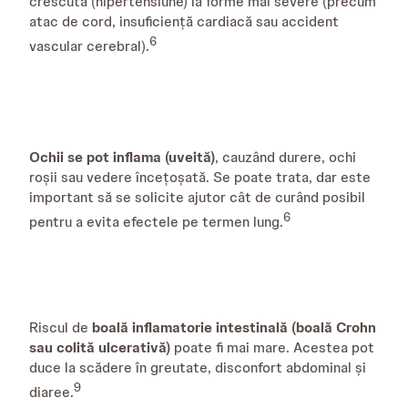
crescută (hipertensiune) la forme mai severe (precum
atac de cord, insuficiență cardiacă sau accident
6
vascular cerebral).
Ochii se pot inflama (uveită)
, cauzând durere, ochi
roșii sau vedere încețoșată. Se poate trata, dar este
important să se solicite ajutor cât de curând posibil
6
pentru a evita efectele pe termen lung.
Riscul de
boală inflamatorie intestinală (boală Crohn
sau colită ulcerativă)
poate fi mai mare. Acestea pot
duce la scădere în greutate, disconfort abdominal și
9
diaree.