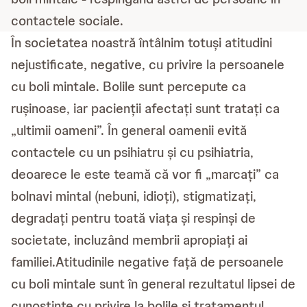
contactele sociale.
În societatea noastră întâlnim totuși atitudini
nejustificate, negative, cu privire la persoanele
cu boli mintale. Bolile sunt percepute ca
rușinoase, iar pacienții afectați sunt tratați ca
„ultimii oameni”. În general oamenii evită
contactele cu un psihiatru și cu psihiatria,
deoarece le este teamă că vor fi „marcați” ca
bolnavi mintal (nebuni, idioți), stigmatizați,
degradați pentru toată viața și respinși de
societate, incluzând membrii apropiați ai
familiei.Atitudinile negative față de persoanele
cu boli mintale sunt în general rezultatul lipsei de
cunoștințe cu privire la bolile și tratamentul